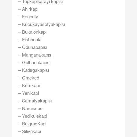
– Topkapisarayı kapısı
– Ahırkapı
– Fenerity
– Kucukayasofyakapısı
– Bukalonkapı
– Fishhook
– Odunapapısı
– Manganakapısı
– Gulhanekapısı
– Kadırgakapısı
– Cracked
– Kumkapi
– Yenikapi
– Samatyakapısı
– Narcissus
– Yedikulekapi
– BelgradKapi
– Silivrikapi