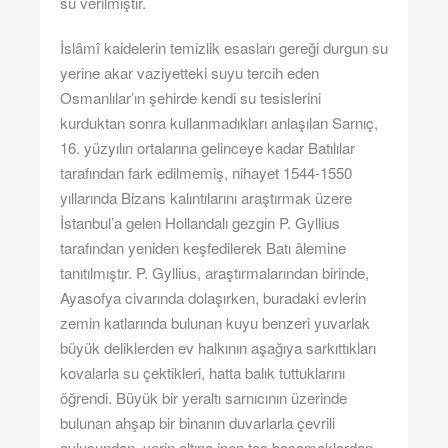
su verilmiştir.
İslâmî kaidelerin temizlik esasları gereği durgun su
yerine akar vaziyetteki suyu tercih eden
Osmanlılar’ın şehirde kendi su tesislerini
kurduktan sonra kullanmadıkları anlaşılan Sarnıç,
16. yüzyılın ortalarına gelinceye kadar Batılılar
tarafından fark edilmemiş, nihayet 1544-1550
yıllarında Bizans kalıntılarını araştırmak üzere
İstanbul’a gelen Hollandalı gezgin P. Gyllius
tarafından yeniden keşfedilerek Batı âlemine
tanıtılmıştır. P. Gyllius, araştırmalarından birinde,
Ayasofya civarında dolaşırken, buradaki evlerin
zemin katlarında bulunan kuyu benzeri yuvarlak
büyük deliklerden ev halkının aşağıya sarkıttıkları
kovalarla su çektikleri, hatta balık tuttuklarını
öğrendi. Büyük bir yeraltı sarnıcının üzerinde
bulunan ahşap bir binanın duvarlarla çevrili
avlusundan, yerin altına inen taş basamaklardan